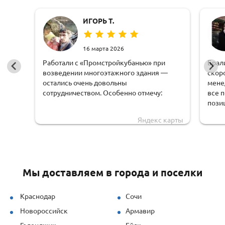
ИГОРЬ Т.
16 марта 2026
Работали с «Промстройкубанью» при
Брал
возведении многоэтажного здания —
скор
остались очень довольны
мене
сотрудничеством. Особенно отмечу:
все 
пози
оперативную обработку заявки;
чем 
Яндекс карты
доста
чёткую логистику и соблюдение сроков
обору
доставки;
удоб
грамотную техническую поддержку —
Мы доставляем в города и поселки
специалисты быстро рассчитывали
нагрузки и предлагали решения под
наши задачи.
Краснодар
Сочи
Новороссийск
Армавир
Продукция (опалубка перекрытий и
стеновая) показала себя отлично даже