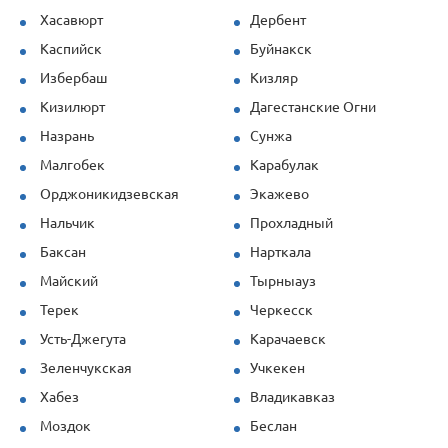
Хасавюрт
Дербент
Каспийск
Буйнакск
Избербаш
Кизляр
Кизилюрт
Дагестанские Огни
Назрань
Сунжа
Малгобек
Карабулак
Орджоникидзевская
Экажево
Нальчик
Прохладный
Баксан
Нарткала
Майский
Тырныауз
Терек
Черкесск
Усть-Джегута
Карачаевск
Зеленчукская
Учкекен
Хабез
Владикавказ
Моздок
Беслан