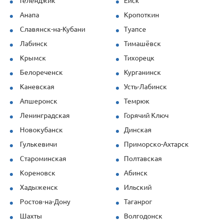
Геленджик
Ейск
при повышенных нагрузках. Спасибо за
Анапа
Кропоткин
профессионализм!
Славянск-на-Кубани
Туапсе
Лабинск
Тимашёвск
Крымск
Тихорецк
Белореченск
Курганинск
Каневская
Усть-Лабинск
Апшеронск
Темрюк
Ленинградская
Горячий Ключ
Новокубанск
Динская
Гулькевичи
Приморско-Ахтарск
Староминская
Полтавская
Кореновск
Абинск
Хадыженск
Ильский
Ростов-на-Дону
Таганрог
Шахты
Волгодонск