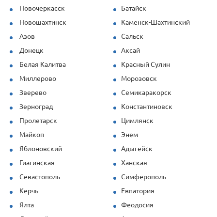
Новочеркасск
Батайск
Новошахтинск
Каменск-Шахтинский
Азов
Сальск
Донецк
Аксай
Белая Калитва
Красный Сулин
Миллерово
Морозовск
Зверево
Семикаракорск
Зерноград
Константиновск
Пролетарск
Цимлянск
Майкоп
Энем
Яблоновский
Адыгейск
Гиагинская
Ханская
Севастополь
Симферополь
Керчь
Евпатория
Ялта
Феодосия