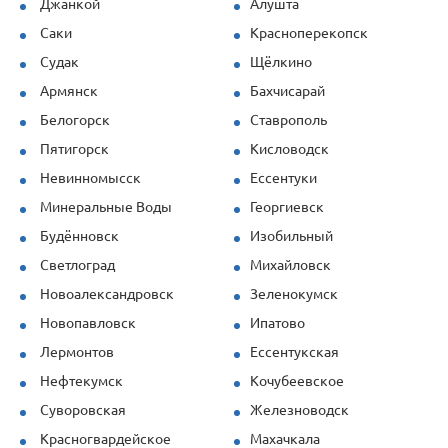
Джанкой
Алушта
Саки
Красноперекопск
Судак
Щёлкино
Армянск
Бахчисарай
Белогорск
Ставрополь
Пятигорск
Кисловодск
Невинномысск
Ессентуки
Минеральные Воды
Георгиевск
Будённовск
Изобильный
Светлоград
Михайловск
Новоалександровск
Зеленокумск
Новопавловск
Ипатово
Лермонтов
Ессентукская
Нефтекумск
Кочубеевское
Суворовская
Железноводск
Красногвардейское
Махачкала