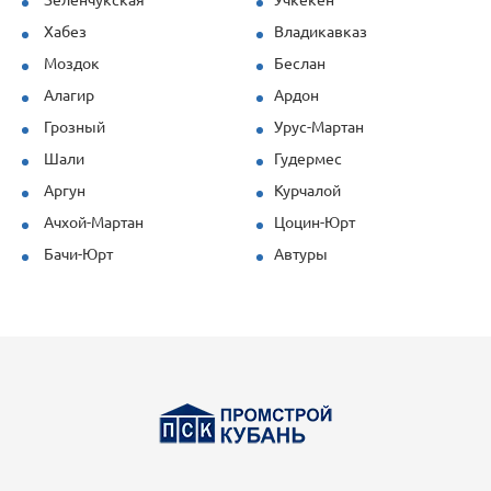
Хабез
Владикавказ
Моздок
Беслан
Алагир
Ардон
Грозный
Урус-Мартан
Шали
Гудермес
Аргун
Курчалой
Ачхой-Мартан
Цоцин-Юрт
Бачи-Юрт
Автуры