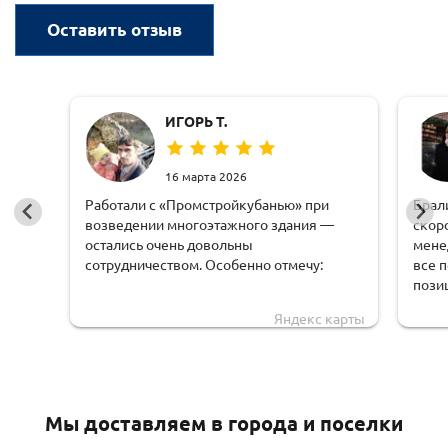
Оставить отзыв
ИГОРЬ Т.
16 марта 2026
Работали с «Промстройкубанью» при
Брал
возведении многоэтажного здания —
скор
остались очень довольны
мене
сотрудничеством. Особенно отмечу:
все 
пози
оперативную обработку заявки;
чем 
Яндекс карты
доста
чёткую логистику и соблюдение сроков
обору
доставки;
удоб
грамотную техническую поддержку —
Мы доставляем в города и поселки
специалисты быстро рассчитывали
нагрузки и предлагали решения под