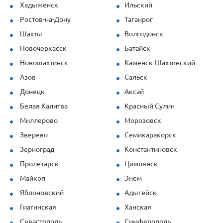
Хадыженск
Ильский
Ростов-на-Дону
Таганрог
Шахты
Волгодонск
Новочеркасск
Батайск
Новошахтинск
Каменск-Шахтинский
Азов
Сальск
Донецк
Аксай
Белая Калитва
Красный Сулин
Миллерово
Морозовск
Зверево
Семикаракорск
Зерноград
Константиновск
Пролетарск
Цимлянск
Майкоп
Энем
Яблоновский
Адыгейск
Гиагинская
Ханская
Севастополь
Симферополь