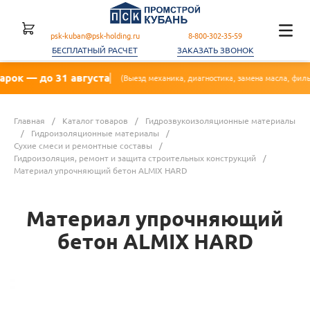
psk-kuban@psk-holding.ru
8-800-302-35-59
БЕСПЛАТНЫЙ РАСЧЕТ
ЗАКАЗАТЬ ЗВОНОК
 31 августа
🔥 Акц
(Выезд механика, диагностика, замена масла, фильтра)
Главная
/
Каталог товаров
/
Гидрозвукоизоляционные материалы
/
Гидроизоляционные материалы
/
Сухие смеси и ремонтные составы
/
Гидроизоляция, ремонт и защита строительных конструкций
/
Материал упрочняющий бетон ALMIX HARD
Материал упрочняющий
бетон ALMIX HARD