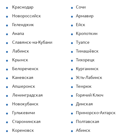
наши задачи.
Краснодар
Сочи
Новороссийск
Армавир
Продукция (опалубка перекрытий и
стеновая) показала себя отлично даже
Геленджик
Ейск
при повышенных нагрузках. Спасибо за
Анапа
Кропоткин
профессионализм!
Славянск-на-Кубани
Туапсе
Лабинск
Тимашёвск
Крымск
Тихорецк
Белореченск
Курганинск
Каневская
Усть-Лабинск
Апшеронск
Темрюк
Ленинградская
Горячий Ключ
Новокубанск
Динская
Гулькевичи
Приморско-Ахтарск
Староминская
Полтавская
Кореновск
Абинск