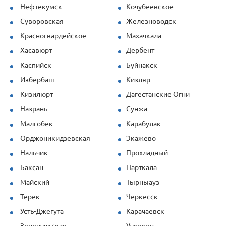
Нефтекумск
Кочубеевское
Суворовская
Железноводск
Красногвардейское
Махачкала
Хасавюрт
Дербент
Каспийск
Буйнакск
Избербаш
Кизляр
Кизилюрт
Дагестанские Огни
Назрань
Сунжа
Малгобек
Карабулак
Орджоникидзевская
Экажево
Нальчик
Прохладный
Баксан
Нарткала
Майский
Тырныауз
Терек
Черкесск
Усть-Джегута
Карачаевск
Зеленчукская
Учкекен