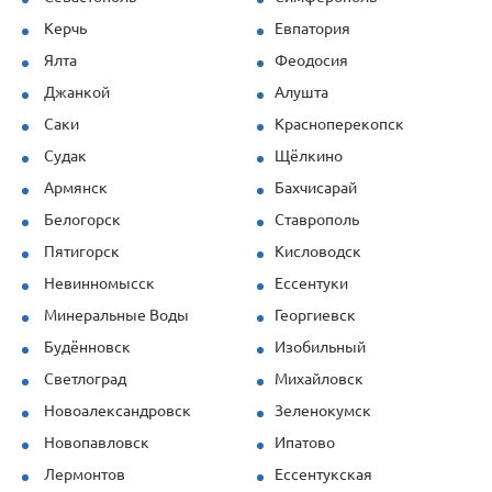
Керчь
Евпатория
Ялта
Феодосия
Джанкой
Алушта
Саки
Красноперекопск
Судак
Щёлкино
Армянск
Бахчисарай
Белогорск
Ставрополь
Пятигорск
Кисловодск
Невинномысск
Ессентуки
Минеральные Воды
Георгиевск
Будённовск
Изобильный
Светлоград
Михайловск
Новоалександровск
Зеленокумск
Новопавловск
Ипатово
Лермонтов
Ессентукская