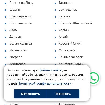
Ростов-на-Дону
Таганрог
Шахты
Волгодонск
Новочеркасск
Батайск
Новошахтинск
Каменск-Шахтинский
Азов
Сальск
Донецк
Аксай
Белая Калитва
Красный Сулин
Миллерово
Морозовск
Зверево
Семикаракорск
Зерноград
Константиновск
Этот сайт использует
файлы cookie
для
Пролетарск
Цимлянск
корректной работы, аналитики и персонализации
Майкоп
Энем
контента. Продолжая просмотр, вы соглашаетесь с
нашей
Политикой конфиденциальности
.
Яблоновский
Адыгейск
Гиагинская
Ханская
Отклонить
Принять
Севастополь
Симферополь
Керчь
Евпатория