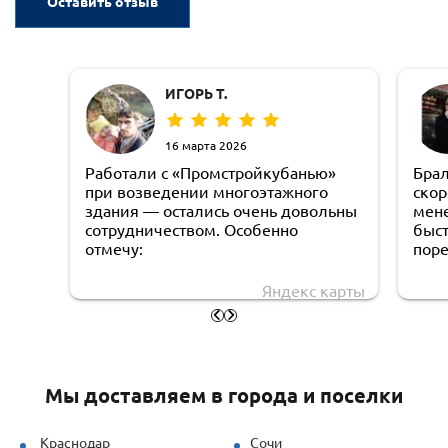
Оставить отзыв
ИГОРЬ Т.
16 марта 2026
Работали с «Промстройкубанью»
Брал
при возведении многоэтажного
скор
здания — остались очень довольны
мен
сотрудничеством. Особенно
быст
отмечу:
пор
кото
оперативную обработку заявки;
мы в
Яндекс карты
дост
чёткую логистику и соблюдение
взял
сроков доставки;
очен
грамотную техническую
Мы доставляем в города и поселки
поддержку — специалисты быстро
рассчитывали нагрузки и
предлагали решения под наши
Краснодар
Сочи