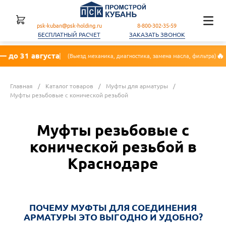
psk-kuban@psk-holding.ru
8-800-302-35-59
БЕСПЛАТНЫЙ РАСЧЕТ
ЗАКАЗАТЬ ЗВОНОК
🔥 Акция: При покупке техн
аника, диагностика, замена масла, фильтра)
Главная
/
Каталог товаров
/
Муфты для арматуры
/
Муфты резьбовые с конической резьбой
Муфты резьбовые с
конической резьбой в
Краснодаре
ПОЧЕМУ МУФТЫ ДЛЯ СОЕДИНЕНИЯ
АРМАТУРЫ ЭТО ВЫГОДНО И УДОБНО?