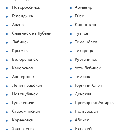
задачи.
Новороссийск
Армавир
Продукция (опалубка перекрытий
Геленджик
Ейск
и стеновая) показала себя отлично
Анапа
Кропоткин
даже при повышенных нагрузках.
Спасибо за профессионализм!
Славянск-на-Кубани
Туапсе
Лабинск
Тимашёвск
Крымск
Тихорецк
Белореченск
Курганинск
Каневская
Усть-Лабинск
Апшеронск
Темрюк
Ленинградская
Горячий Ключ
Новокубанск
Динская
Гулькевичи
Приморско-Ахтарск
Староминская
Полтавская
Кореновск
Абинск
Хадыженск
Ильский